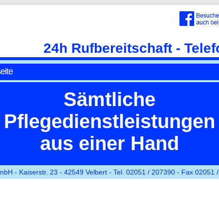
24h Rufbereitschaft - Tele
eite
Sämtliche
Pflegedienstleistungen
aus einer Hand
H - Kaiserstr. 23 - 42549 Velbert - Tel. 02051 / 207390 - Fax 02051 